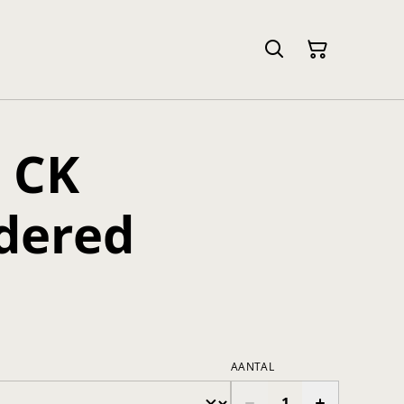
 CK
dered
AANTAL