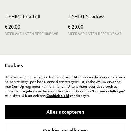
T-SHIRT Roadkill
T-SHIRT Shadow
€ 20,00
€ 20,00
MEER VARIANTEN BESCHIKBAAR
MEER VARIANTEN BESCHIKBAAR
Cookies
Contact Us
Legal Terms
Deze website maakt gebruik van cookies. Dit zijn kleine bestanden die ons
Privacy Policy
Cookie Policy
helpen te begrijpen hoe u onze diensten gebruikt, zodat we uw ervaring
met SumUp nog beter kunnen maken. U kunt meer over deze cookies
vinden en regelen hoe deze worden gebruikt door op "Cookie-instellingen"
te klikken. U kunt ook ons
Cookiebeleid
raadplegen.
Alles accepteren
©
2026
Captain Kaiser VZW
Cookie-instellingen